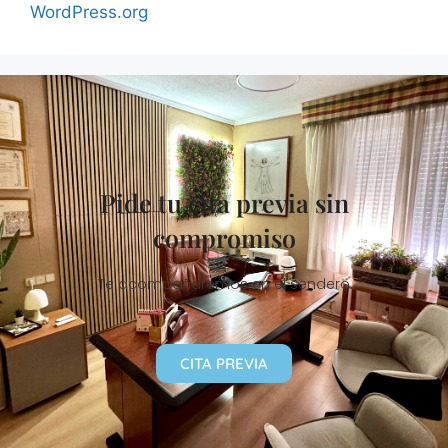
WordPress.org
Pide tu cita previa sin
compromiso
Te acompañaremos en el sendero
CITA PREVIA