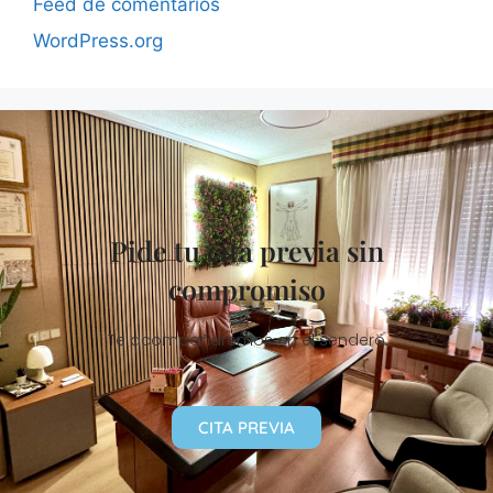
Feed de comentarios
WordPress.org
Pide tu cita previa sin
compromiso
Te acompañaremos en el sendero
CITA PREVIA