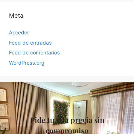
Meta
Acceder
Feed de entradas
Feed de comentarios
WordPress.org
Pide tu cita previa sin
compromiso