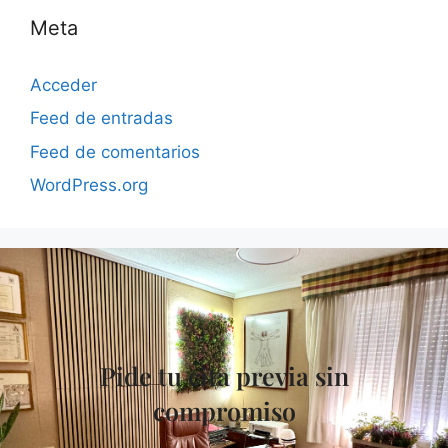
Meta
Acceder
Feed de entradas
Feed de comentarios
WordPress.org
Pide tu cita previa sin
compromiso