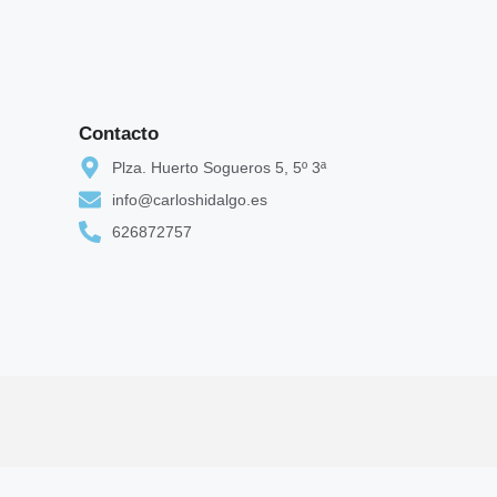
Contacto
Plza. Huerto Sogueros 5, 5º 3ª
info@carloshidalgo.es
626872757