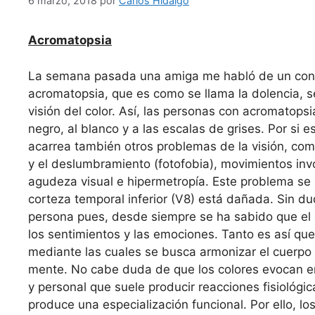
6 marzo, 2018
por
Carlos Hidalgo
Acromatopsia
La semana pasada una amiga me habló de un conoc
acromatopsia, que es como se llama la dolencia, se
visión del color. Así, las personas con acromatopsi
negro, al blanco y a las escalas de grises. Por si 
acarrea también otros problemas de la visión, com
y el deslumbramiento (fotofobia), movimientos invo
agudeza visual e hipermetropía. Este problema se p
corteza temporal inferior (V8) está dañada. Sin d
persona pues, desde siempre se ha sabido que el c
los sentimientos y las emociones. Tanto es así que
mediante las cuales se busca armonizar el cuerpo 
mente. No cabe duda de que los colores evocan em
y personal que suele producir reacciones fisiológ
produce una especialización funcional. Por ello, l