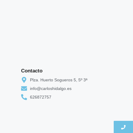
Contacto
Plza. Huerto Sogueros 5, 5º 3ª
info@carloshidalgo.es
626872757