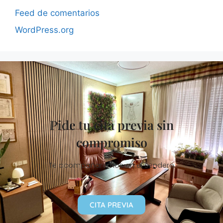
Feed de comentarios
WordPress.org
Pide tu cita previa sin
compromiso
Te acompañaremos en el sendero
CITA PREVIA