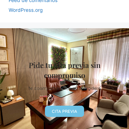
Feed de comentarios
WordPress.org
Pide tu cita previa sin
compromiso
Te acompañaremos en el sendero
CITA PREVIA