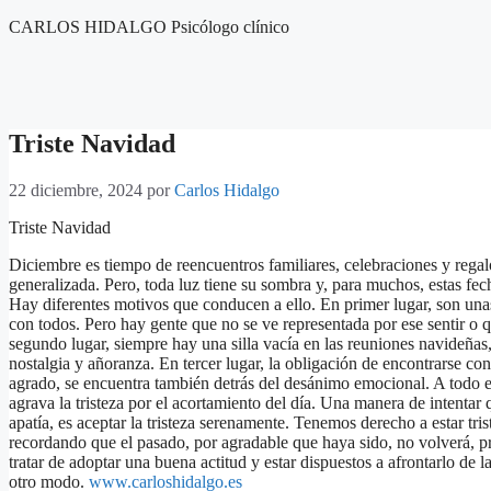
Saltar
CARLOS HIDALGO Psicólogo clínico
al
contenido
Triste Navidad
22 diciembre, 2024
por
Carlos Hidalgo
Triste Navidad
Diciembre es tiempo de reencuentros familiares, celebraciones y regal
generalizada. Pero, toda luz tiene su sombra y, para muchos, estas fec
Hay diferentes motivos que conducen a ello. En primer lugar, son unas 
con todos. Pero hay gente que no se ve representada por ese sentir o q
segundo lugar, siempre hay una silla vacía en las reuniones navideña
nostalgia y añoranza. En tercer lugar, la obligación de encontrarse co
agrado, se encuentra también detrás del desánimo emocional. A todo es
agrava la tristeza por el acortamiento del día. Una manera de intentar 
apatía, es aceptar la tristeza serenamente. Tenemos derecho a estar tri
recordando que el pasado, por agradable que haya sido, no volverá, pr
tratar de adoptar una buena actitud y estar dispuestos a afrontarlo de
otro modo.
www.carloshidalgo.es