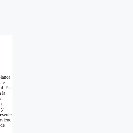
blanca.
ble
al. En
 la
o
n
 y
resente
onviene
 de