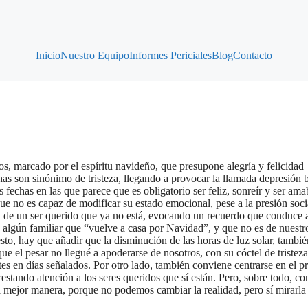
Inicio
Nuestro Equipo
Informes Periciales
Blog
Contacto
os, marcado por el espíritu navideño, que presupone alegría y felicidad
has son sinónimo de tristeza, llegando a provocar la llamada depresión 
fechas en las que parece que es obligatorio ser feliz, sonreír y ser ama
ue no es capaz de modificar su estado emocional, pese a la presión soci
s, de un ser querido que ya no está, evocando un recuerdo que conduce a
n algún familiar que “vuelve a casa por Navidad”, y que no es de nuestr
to, hay que añadir que la disminución de las horas de luz solar, tambié
que el pesar no llegué a apoderarse de nosotros, con su cóctel de tristeza
stes en días señalados. Por otro lado, también conviene centrarse en el p
estando atención a los seres queridos que sí están. Pero, sobre todo, c
 la mejor manera, porque no podemos cambiar la realidad, pero sí mirarla