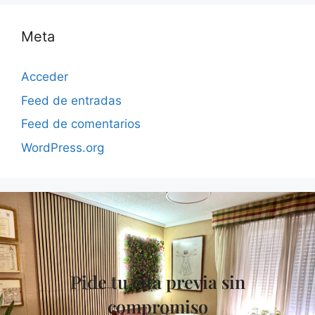
Meta
Acceder
Feed de entradas
Feed de comentarios
WordPress.org
Pide tu cita previa sin
compromiso