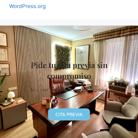
WordPress.org
Pide tu cita previa sin
compromiso
Te acompañaremos en el sendero
CITA PREVIA