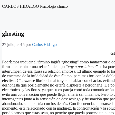
Saltar
CARLOS HIDALGO Psicólogo clínico
al
contenido
ghosting
27 julio, 2015
por
Carlos Hidalgo
G
Podríamos traducir el término inglés “ghosting” como fantasmear o de
forma de terminar una relación del tipo
“voy a por tabaco”
se ha pote
interrumpen de esa guisa su relación amorosa. El último ejemplo lo 
de enterarse de la infidelidad de éste último, para mas inri con la dob
efectiva,
Charlize
se libró del mal trago de hablar con el actor, evit
deshonesta que posiblemente no estaría dispuesta a perdonarle. De po
electrónicos y las flores, ya que su ex pareja cortó toda comunicación
evita una conversación que puede llegar a herir sentimientos. Pero lo c
interrogantes junto a la sensación de desasosiego y frustración que p
abandonado, sí interactúa con los demás. Con frecuencia, ahorrarse l
momento, está relacionado con la madurez, la confrontación y la soluc
por dolorosas que éstas sean, no permite que pueda ponerse un punto 