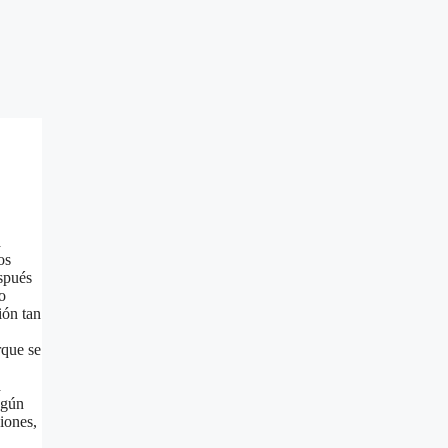
a
os
spués
o
ión tan
rque se
a
ngún
iones,