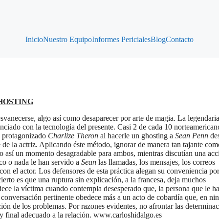
Inicio
Nuestro Equipo
Informes Periciales
Blog
Contacto
HOSTING
svanecerse, algo así como desaparecer por arte de magia. La legendari
nciado con la tecnología del presente. Casi 2 de cada 10 norteamerican
ha protagonizado
Charlize Theron
al hacerle un ghosting a
Sean Penn
de
le de la actriz. Aplicando éste método, ignorar de manera tan tajante com
ando así un momento desagradable para ambos, mientras discutían una acc
co o nada le han servido a
Sean
las llamadas, los mensajes, los correos
 con el actor. Los defensores de esta práctica alegan su conveniencia po
ierto es que una ruptura sin explicación, a la francesa, deja muchos
adece la víctima cuando contempla desesperado que, la persona que le h
a conversación pertinente obedece más a un acto de cobardía que, en ni
ión de los problemas. Por razones evidentes, no afrontar las determinac
y final adecuado a la relación. www.carloshidalgo.es