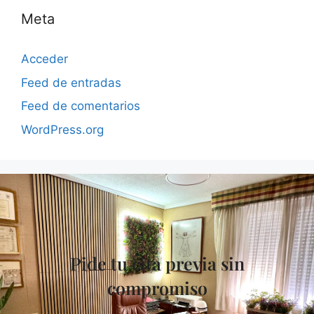
Meta
Acceder
Feed de entradas
Feed de comentarios
WordPress.org
Pide tu cita previa sin
compromiso