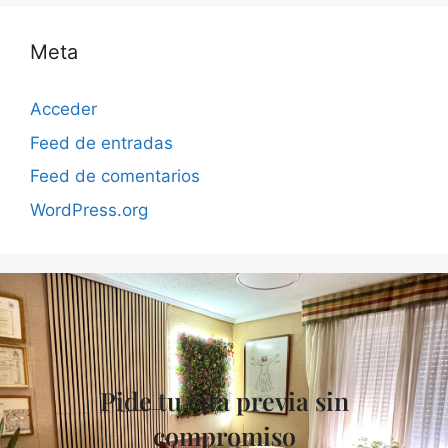
Meta
Acceder
Feed de entradas
Feed de comentarios
WordPress.org
Pide tu cita previa sin
compromiso