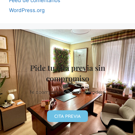
Feed de comentarios
WordPress.org
Pide tu cita previa sin
compromiso
Te acompañaremos en el sendero
CITA PREVIA