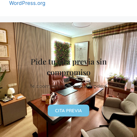
WordPress.org
Pide tu cita previa sin
compromiso
Te acompañaremos en el sendero
CITA PREVIA