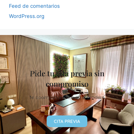
Feed de comentarios
WordPress.org
Pide tu cita previa sin
compromiso
Te acompañaremos en el sendero
CITA PREVIA