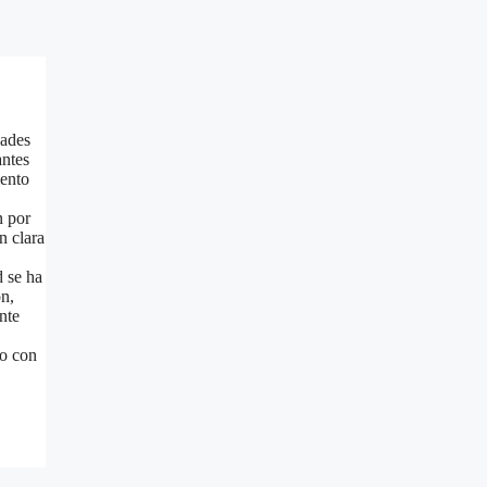
dades
antes
mento
n por
n clara
d se ha
ón,
nte
yo con