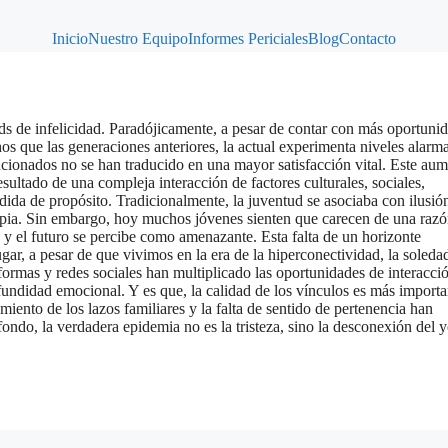
Inicio
Nuestro Equipo
Informes Periciales
Blog
Contacto
ds de infelicidad. Paradójicamente, a pesar de contar con más oportuni
s que las generaciones anteriores, la actual experimenta niveles alarm
ncionados no se han traducido en una mayor satisfacción vital. Este au
resultado de una compleja interacción de factores culturales, sociales,
rdida de propósito. Tradicionalmente, la juventud se asociaba con ilusió
ropia. Sin embargo, hoy muchos jóvenes sienten que carecen de una razó
 y el futuro se percibe como amenazante. Esta falta de un horizonte
gar, a pesar de que vivimos en la era de la hiperconectividad, la soleda
formas y redes sociales han multiplicado las oportunidades de interacci
fundidad emocional. Y es que, la calidad de los vínculos es más importa
amiento de los lazos familiares y la falta de sentido de pertenencia han
ondo, la verdadera epidemia no es la tristeza, sino la desconexión del 