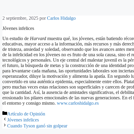
Saltar
al
contenido
2 septiembre, 2025
por
Carlos Hidalgo
Jóvenes infelices
Un estudio de
Harvard
muestra qué, los jóvenes, están batiendo récor
educativas, mayor acceso a la información, más recursos y más derecho
de tristeza, ansiedad y soledad, observando que los avances antes me
de la infelicidad en los jóvenes no es fruto de una sola causa, sino el 
tecnológicos y personales. Un eje central del malestar juvenil es la pé
el futuro, la búsqueda de metas y la construcción de una identidad p
para levantarse cada mañana, las oportunidades laborales son inciertas
esperanzador, diluye la motivación y alimenta la apatía. En segundo lu
convertido en una auténtica epidemia, especialmente entre ellos. Plata
pero muchas veces estas relaciones son superficiales y carecen de pro
que la cantidad. Así, la ausencia de amistades significativas, el debilit
erosionado los pilares emocionales de las nuevas generaciones. En el f
el entorno y consigo mismo.
www.carloshidalgo.es
Categorías
Artículo de Opinión
Jóvenes infelices
Cuando Tyson ganó sin golpear